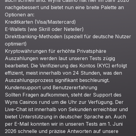
auch schnell sind. Wyns Casino hat hier im Jahr 2026
nachgebessert und bietet nun eine breite Palette an
Optionen an:
Kreditkarten (Visa/Mastercard)
E-Wallets (wie Skrill oder Neteller)
Direktbanking-Methoden (speziell für deutsche Nutzer
optimiert)
Kryptowährungen für erhöhte Privatsphäre
Auszahlungen werden laut unseren Tests zügig
bearbeitet. Die Verifizierung des Kontos (KYC) erfolgt
effizient, meist innerhalb von 24 Stunden, was den
Auszahlungsprozess signifikant beschleunigt.
Kundensupport und Benutzererfahrung
Sollten Fragen aufkommen, steht der Support des
Wyns Casinos rund um die Uhr zur Verfügung. Der
Live-Chat ist innerhalb von Sekunden erreichbar und
bietet Unterstützung in deutscher Sprache an. Auch
per E-Mail konnten wir in unseren Tests am 1. Juni
2026 schnelle und präzise Antworten auf unsere