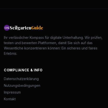
Seilgarten
Guide
OS
Ihr verlässlicher Kompass für digitale Unterhaltung. Wir prüfen,
testen und bewerten Plattformen, damit Sie sich auf das
Wesentliche konzentrieren können: Ein sicheres und faires
Erlebnis.
COMPLIANCE & INFO
Datenschutzerklärung
Nutzungsbedingungen
Impressum
Kontakt