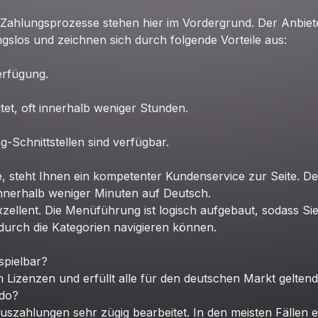
Zahlungsprozesse stehen hier im Vordergrund. Der Anbieter
gslos und zeichnen sich durch folgende Vorteile aus:
erfügung.
et, oft innerhalb weniger Stunden.
-Schnittstellen sind verfügbar.
 steht Ihnen ein kompetenter Kundenservice zur Seite. Der
innerhalb weniger Minuten auf Deutsch.
exzellent. Die Menüführung ist logisch aufgebaut, sodass 
urch die Kategorien navigieren können.
spielbar?
n Lizenzen und erfüllt alle für den deutschen Markt gelten
ado?
ahlungen sehr zügig bearbeitet. In den meisten Fällen e