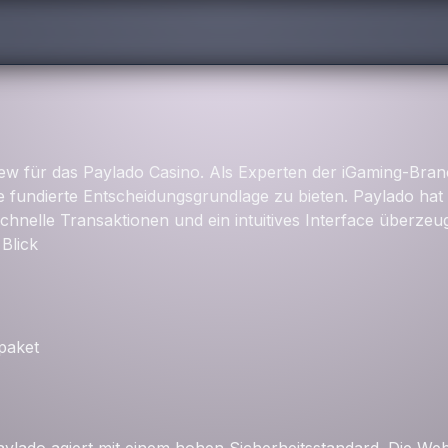
 für das Paylado Casino. Als Experten der iGaming-Branc
fundierte Entscheidungsgrundlage zu bieten. Paylado hat s
chnelle Transaktionen und ein intuitives Interface überzeug
Blick
paket